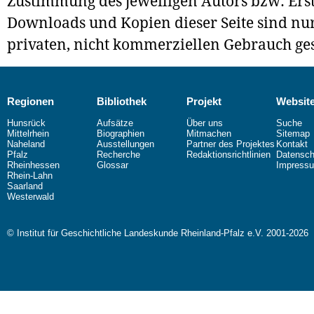
Zustimmung des jeweiligen Autors bzw. Erst
Downloads und Kopien dieser Seite sind nur
privaten, nicht kommerziellen Gebrauch gest
Regionen
Bibliothek
Projekt
Websit
Hunsrück
Aufsätze
Über uns
Suche
Mittelrhein
Biographien
Mitmachen
Sitemap
Naheland
Ausstellungen
Partner des Projektes
Kontakt
Pfalz
Recherche
Redaktionsrichtlinien
Datensch
Rheinhessen
Glossar
Impress
Rhein-Lahn
Saarland
Westerwald
© Institut für Geschichtliche Landeskunde Rheinland-Pfalz e.V. 2001-2026