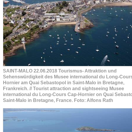
SAINT-MALO 22.06.2018 Tourismus- Attraktion und
Sehenswürdigkeit des Musee international du Long-Cour
Hornier am Quai Sebastopol in Saint-Malo in Bretagne,
Frankreich. // Tourist attraction and sightseeing Musee
international du Long-Cours Cap-Hornier on Quai Sebasto
Saint-Malo in Bretagne, France. Foto: Alfons Rath