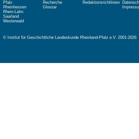
Pfalz
Recherche
Redaktionsrichtlinien
Datensch
Rheinhessen
Glossar
Impress
Rhein-Lahn
Saarland
Westerwald
© Institut für Geschichtliche Landeskunde Rheinland-Pfalz e.V. 2001-2026