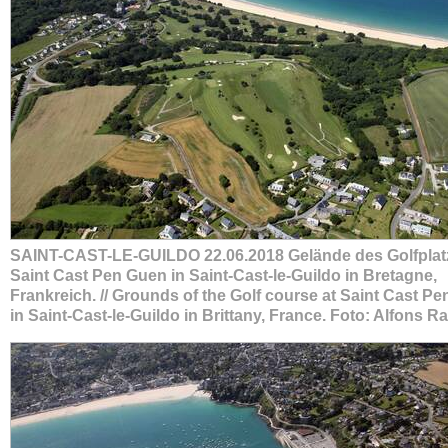
SAINT-CAST-LE-GUILDO 22.06.2018 Gelände des Golfplat
Saint Cast Pen Guen in Saint-Cast-le-Guildo in Bretagne,
Frankreich. // Grounds of the Golf course at Saint Cast P
in Saint-Cast-le-Guildo in Brittany, France. Foto: Alfons R