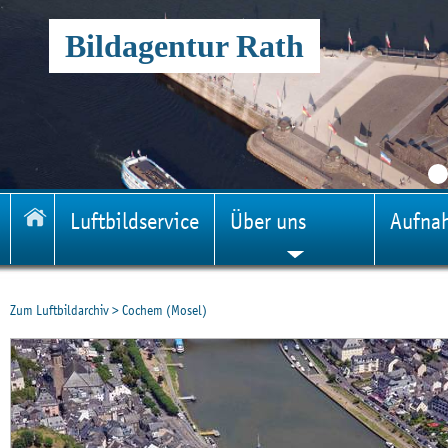
Bildagentur Rath
Luftbildservice
Über uns
Aufna
Zum Luftbildarchiv
>
Cochem (Mosel)