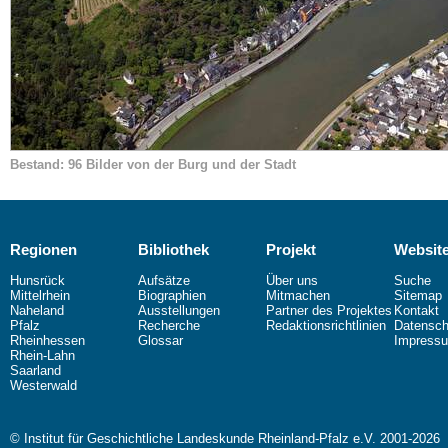
Bestand: 96 Bilder von der Burg und der Stadt
Regionen
Bibliothek
Projekt
Websit
Hunsrück
Aufsätze
Über uns
Suche
Mittelrhein
Biographien
Mitmachen
Sitemap
Naheland
Ausstellungen
Partner des Projektes
Kontakt
Pfalz
Recherche
Redaktionsrichtlinien
Datensch
Rheinhessen
Glossar
Impress
Rhein-Lahn
Saarland
Westerwald
© Institut für Geschichtliche Landeskunde Rheinland-Pfalz e.V. 2001-2026