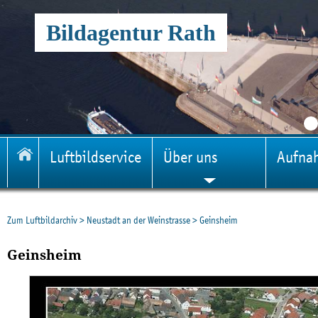
Bildagentur Rath
Luftbildservice
Über uns
Aufna
Zum Luftbildarchiv
>
Neustadt an der Weinstrasse
>
Geinsheim
Geinsheim