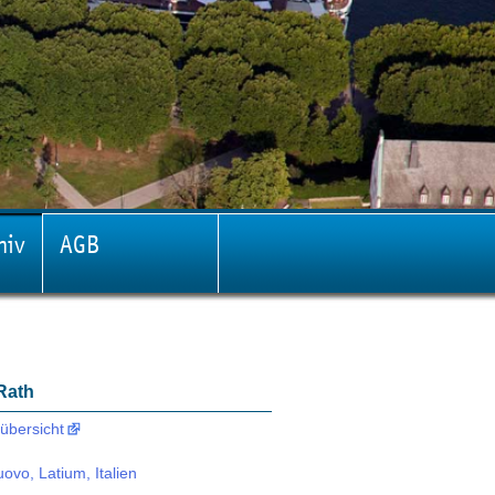
hiv
AGB
 Rath
übersicht
vo, Latium, Italien