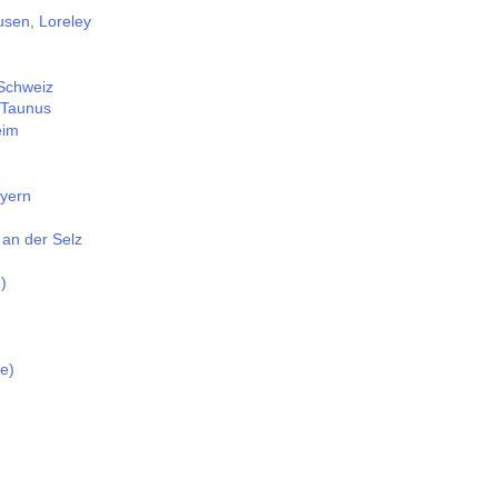
sen, Loreley
Schweiz
 Taunus
eim
ayern
an der Selz
)
e)