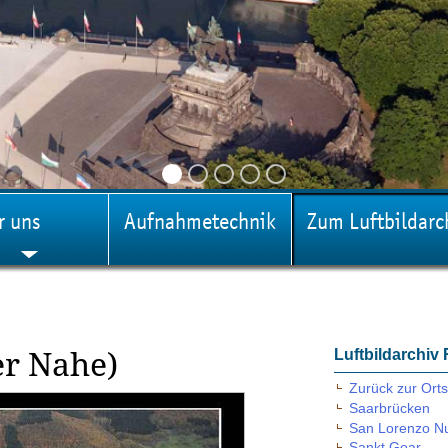
r uns
Aufnahmetechnik
Zum Luftbildarc
Luftbildarchiv
er Nahe)
Zurück zur Orts
Saarbrücken
San Lorenzo Nuo
Sankt Goar