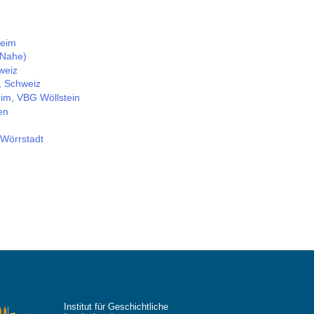
heim
(Nahe)
weiz
, Schweiz
im, VBG Wöllstein
en
Wörrstadt
Institut für Geschichtliche