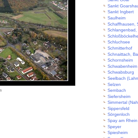
Sankt Goarshau
Sankt Ingbert
Saulheim
Schaffhausen, 
Schlangenbad,
Schloßböckelh
Schluchsee
Schmitterhof
Schnaittach, B
Schornsheim
Schwabenheim 
Schwabsburg
Seelbach (Lahn
Selzen
s
Sembach
Siefersheim
Simmertal (Nah
Sippersfeld
Sörgenloch
Spay am Rhein
Speyer
Spiesheim