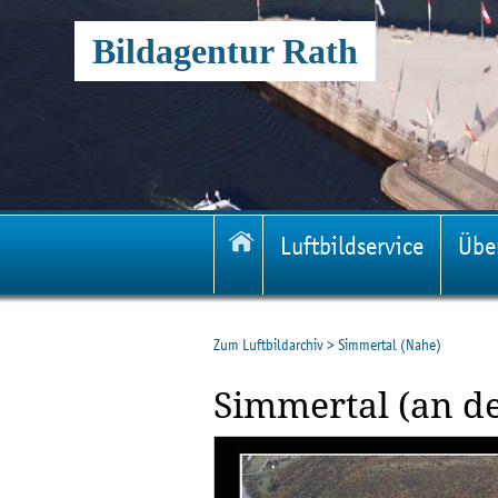
Bildagentur Rath
Luftbildservice
Übe
Zum Luftbildarchiv
>
Simmertal (Nahe)
Simmertal (an d