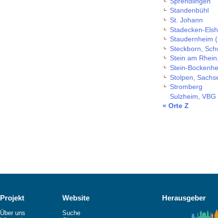
Sprendlingen
Standenbühl
St. Johann
Stadecken-Els
Staudernheim 
Steckborn, Sch
Stein am Rhein
Stein-Bockenhe
Stolpen, Sachs
Stromberg
Sulzheim, VBG 
« Orte Z
Projekt
Website
Herausgeber
Über uns
Suche