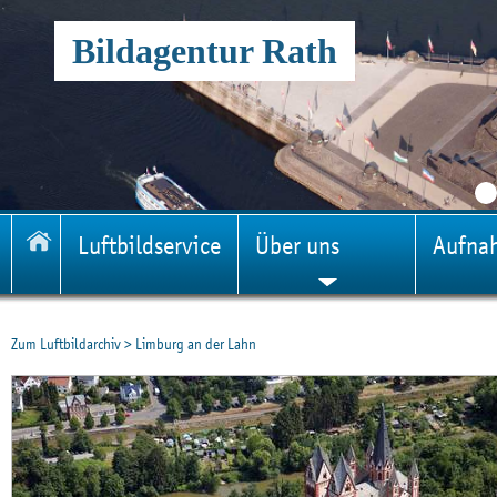
Bildagentur Rath
Luftbildservice
Über uns
Aufna
Zum Luftbildarchiv
>
Limburg an der Lahn