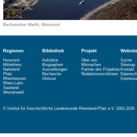
Bacharacher Werth, Weininsel
Regionen
Bibliothek
Projekt
Websit
Hunsrück
Aufsätze
Über uns
Suche
Mittelrhein
Biographien
Mitmachen
Sitemap
Naheland
Ausstellungen
Partner des Projektes
Kontakt
Pfalz
Recherche
Redaktionsrichtlinien
Datensch
Rheinhessen
Glossar
Impress
Rhein-Lahn
Saarland
Westerwald
© Institut für Geschichtliche Landeskunde Rheinland-Pfalz e.V. 2001-2026