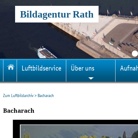
Bildagentur Rath
Luftbildservice
Über uns
Aufna
Zum Luftbildarchiv
>
Bacharach
Bacharach