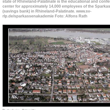
state of Rhineland-Palatinate is the educational and conf
center for approximately 14,000 employees of the Sparka
(savings bank) in Rhineland-Palatinate. www.sv-
rlp.de/sparkassenakademie Foto: Alfons Rath