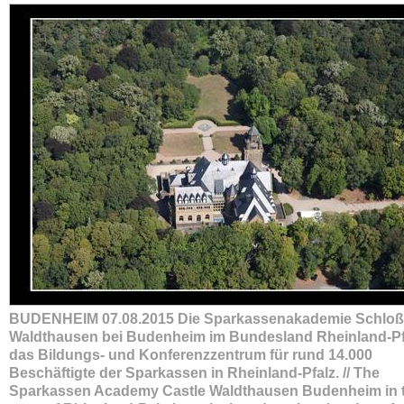
BUDENHEIM 07.08.2015 Die Sparkassenakademie Schloß
Waldthausen bei Budenheim im Bundesland Rheinland-Pfa
das Bildungs- und Konferenzzentrum für rund 14.000
Beschäftigte der Sparkassen in Rheinland-Pfalz. // The
Sparkassen Academy Castle Waldthausen Budenheim in 