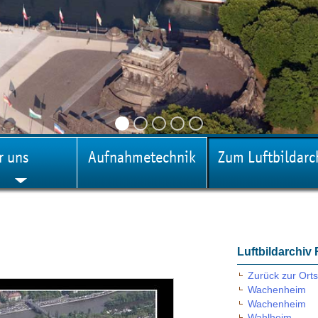
r uns
Aufnahmetechnik
Zum Luftbildarc
Luftbildarchiv
Zurück zur Orts
Wachenheim
Wachenheim
Wahlheim