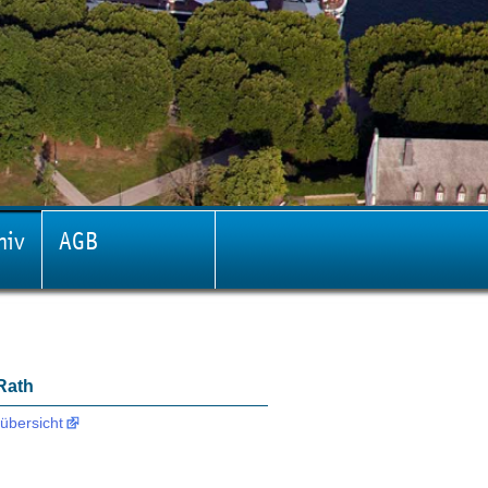
hiv
AGB
 Rath
übersicht