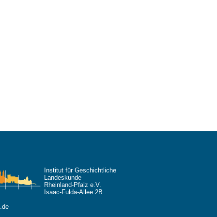
Institut für Geschichtliche
Landeskunde
Rheinland-Pfalz e.V.
Isaac-Fulda-Allee 2B
.de