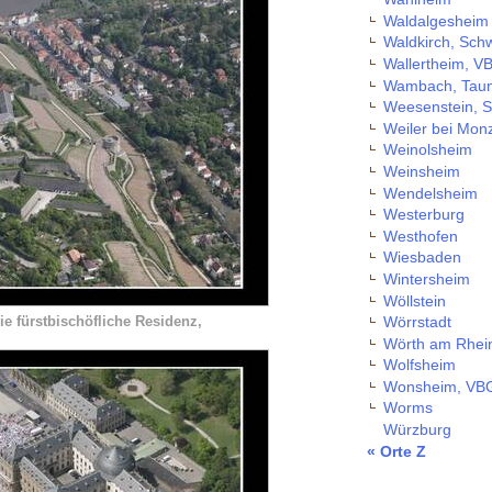
Waldalgesheim
Waldkirch, Sch
Wallertheim, V
Wambach, Tau
Weesenstein, 
Weiler bei Mon
Weinolsheim
Weinsheim
Wendelsheim
Westerburg
Westhofen
Wiesbaden
Wintersheim
Wöllstein
e fürstbischöfliche Residenz,
Wörrstadt
Wörth am Rhei
Wolfsheim
Wonsheim, VBG
Worms
Würzburg
« Orte Z