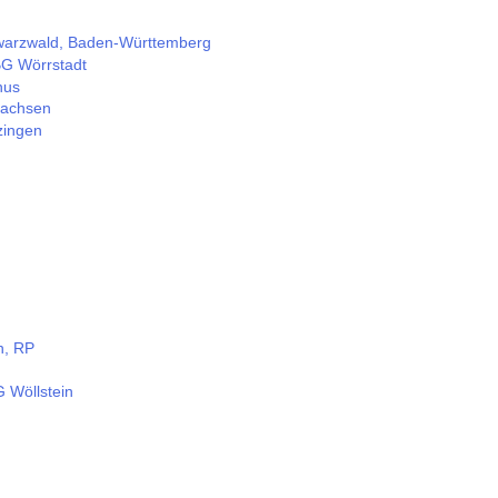
warzwald, Baden-Württemberg
BG Wörrstadt
nus
Sachsen
zingen
n, RP
 Wöllstein