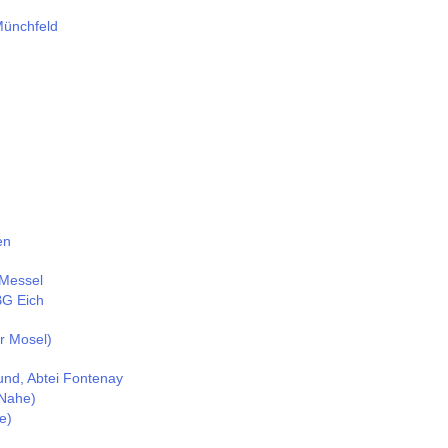
Münchfeld
en
 Messel
BG Eich
r Mosel)
und, Abtei Fontenay
Nahe)
e)