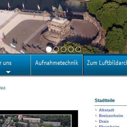
r uns
Aufnahmetechnik
Zum Luftbildarc
feld
Stadtteile
Altstadt
Bretzenheim
Drais
Ebersheim