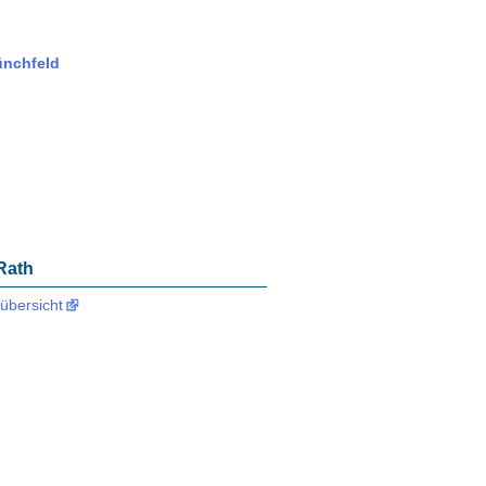
ünchfeld
 Rath
übersicht