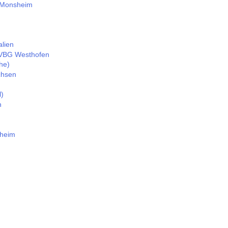
 Monsheim
alien
VBG Westhofen
he)
chsen
)
h
heim