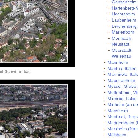
Gonsenheim
Hartenberg-
Hechtsheim
Laubenheim
Lerchenberg
Marienborn
Mombach
Neustadt
Oberstadt
Weisenau
Mannheim
Mantua, Italien
 und Schwimmbad
Marmirolo, Itali
Mauchenheim
Messel, Grube
Mettenheim, V
Minerbe, Italien
Minheim (an de
Monsheim
Montbart, Burg
Meddersheim (
Merxheim (Nah
Mölsheim