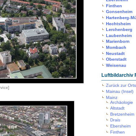
Finthen
Gonsenheim
Hartenberg-M
Hechtsheim
Lerchenberg
Laubenheim
Marienborn
Mombach
Neustadt
Oberstadt
Weisenau
Luftbildarchiv
Zurück zur Orts
rvice]
Mainau (Insel)
Mainz
Archäologie
Altstadt
Bretzenheim
Drais
Ebersheim
Finthen