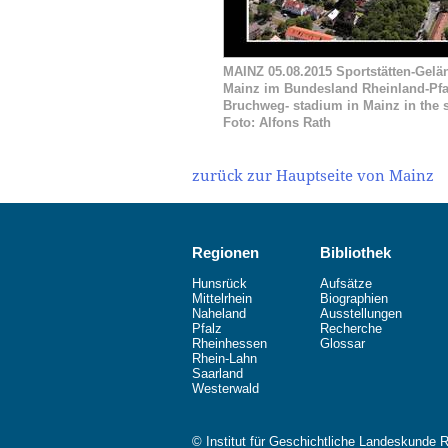
MAINZ 05.08.2015 Sportstätten-Gelä
Mainz im Bundesland Rheinland-Pfalz
Bruchweg- stadium in Mainz in the 
Foto: Alfons Rath
zurück zur Hauptseite von Mainz
Regionen
Bibliothek
Hunsrück
Aufsätze
Mittelrhein
Biographien
Naheland
Ausstellungen
Pfalz
Recherche
Rheinhessen
Glossar
Rhein-Lahn
Saarland
Westerwald
© Institut für Geschichtliche Landeskunde 