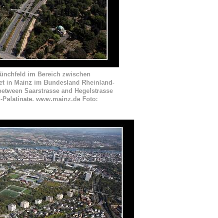
Münchfeld im Bereich zwischen
et in Mainz im Bundesland Rheinland-
d between Saarstrasse and Hegelstrasse
nd-Palatinate. www.mainz.de Foto: