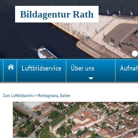
Bildagentur Rath
Luftbildservice
Über uns
Aufna
Zum Luftbildarchiv
>
Montagnana, Italien